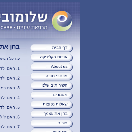
בחן את
דף הבית
אודות הקליניקה
ענו על השאל
About us
1. האם ילדכם סובל מכאבי ראש בזמן קריאה או כתיבה?
מכתבי תודה
2. האם ילדכם מחבר מילים או מתלונן שרואה את האותיות במטושטש?
השירותים שלנו
3. האם רמת הקריאה הנה מתחת לרמה המתאימה לגיל של ילדכם (בהשוואה לחברי כיתתו)?
מאמרים
4. האם ילדכם מאבד את מיקומו בזמן הקריאה? מדלג או קופץ על שורות ומילים?
שאלות נפוצות
5. האם ילדכם מאבד את מיקומו בזמן העתקה מהלוח למחברת?
בחן את עצמך
6. האם לילדכם יש קושי בהעתקת צורות ובמיקום במרחב?
פורום
7. האם ילדכם מעתיק באיטיות מהלוח?