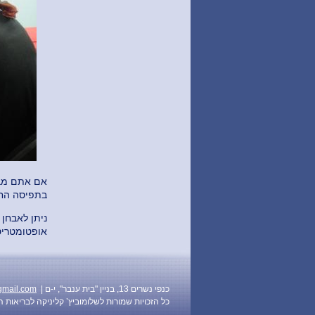
אם אתם מבחי
בתפיסה החז
ניתן לאבחן
אופטומטריס
| כנפי נשרים 13, בניין "בית ענבר", י-ם
gmail.com
כל הזכויות שמורות לשלומוביץ’ קליניקה לבריאות העיניים © 